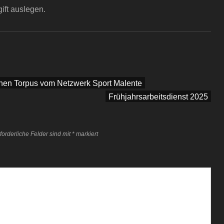
gift auslegen.
chen Torpus vom Netzwerk Sport Malente
Frühjahrsarbeitsdienst 2025
forderliche Felder sind mit
*
markiert