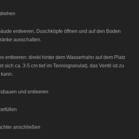
udrehen
bäude entleeren, Duschköpfe öffnen und auf den Boden
hränke ausschalten.
es entleeren: direkt hinter dem Wasserhahn auf dem Platz
et sich ca. 3-5 cm tief im Tennisgranulat), das Ventil ist zu
 kann.
ausbauen und entleeren
befüllen
ächter anschließen