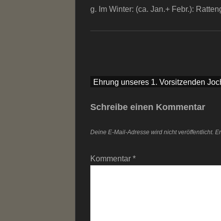
g. Im Winter: (ca. Jan.+ Febr.): Ratten
Beitragsnavigation
Ehrung unseres 1. Vorsitzenden Jo
Schreibe einen Kommentar
Deine E-Mail-Adresse wird nicht veröffentlicht.
Er
Kommentar
*