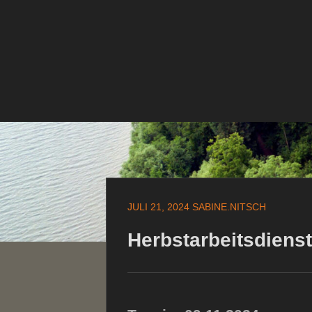
Zum
Inhalt
springen
Zum
Inhalt
springen
JULI 21, 2024
SABINE.NITSCH
Herbstarbeitsdiens