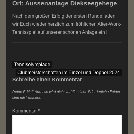
Ort: Aussenanlage Diekseegehege
Nach dem großen Erfolg der ersten Runde laden
wir Euch wieder herzlich zum fröhlichen After-Work-
Tennisspiel auf unserer schönen Anlage ein !
Beitragsnavigation
Tennisolympiade
Clubmeisterschaften im Einzel und Doppel 2024
Schreibe einen Kommentar
Deine E-Mail-Adresse wird nicht veröffentlicht.
Erforderliche Felder
sind mit
*
markiert
Kommentar
*